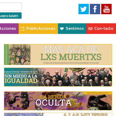
Acciones
PublicAcciones
Sentimos
Con-tacto