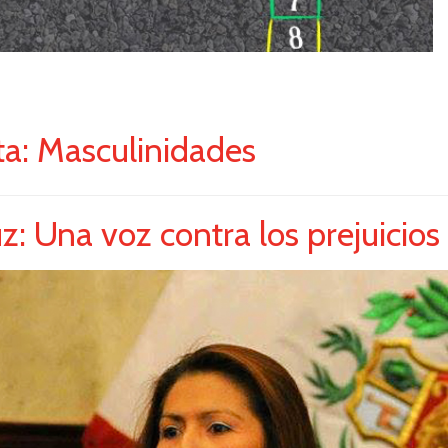
ta:
Masculinidades
z: Una voz contra los prejuicios